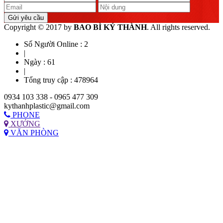
Gửi yêu cầu
Copyright © 2017 by
BAO BÌ KÝ THÀNH
. All rights reserved.
Số Người Online :
2
|
Ngày :
61
|
Tổng truy cập :
478964
0934 103 338 - 0965 477 309
kythanhplastic@gmail.com
PHONE
XƯỞNG
VĂN PHÒNG