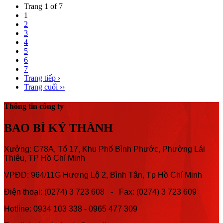
Trang 1 of 7
1
2
3
4
5
6
7
Trang tiếp ›
Trang cuối ››
Thông tin công ty
BAO BÌ KÝ THÀNH
Xưởng: C78A, Tổ 17, Khu Phố Bình Phước, Phường Lái
Thiêu, TP Hồ Chí Minh
VPĐD: 964/11G Hương Lộ 2, Bình Tân, Tp Hồ Chí Minh
Điện thoại: (0274) 3 723 608 - Fax: (0274) 3 723 609
Hotline:
0934 103 338 -
0965 477 309