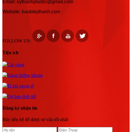
Email: kythanhplastic@gmail.com
Website: baobikythanh.com
FOLLOW US:
Tiện ích
Giá vàng
Bảng chứng khoán
Tỉ giá ngoại tệ
Dự báo thời tiết
Đăng ký nhận tin
Hãy liên hệ để được tư vấn tốt nhất