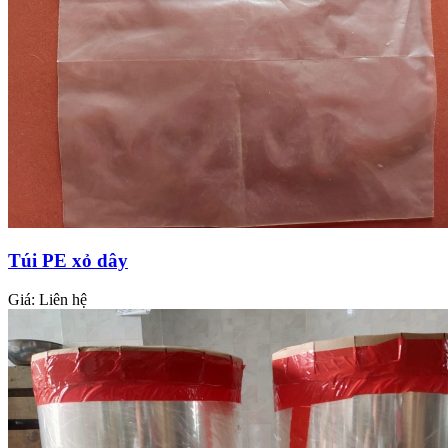
Túi PE xỏ dây
Giá:
Liên hệ