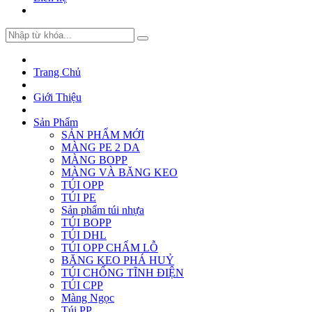
Trang Chủ
Giới Thiệu
Sản Phẩm
SẢN PHẨM MỚI
MÀNG PE 2 DA
MÀNG BOPP
MÀNG VÀ BĂNG KEO
TÚI OPP
TÚI PE
Sản phẩm túi nhựa
TÚI BOPP
TÚI DHL
TÚI OPP CHẤM LỖ
BĂNG KEO PHÁ HUỶ
TÚI CHỐNG TĨNH ĐIỆN
TÚI CPP
Màng Ngọc
Túi PP