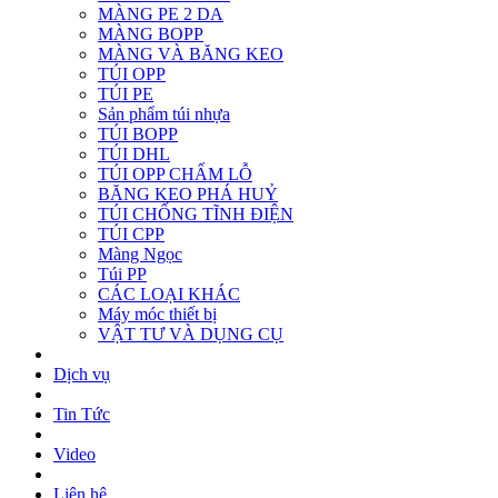
MÀNG PE 2 DA
MÀNG BOPP
MÀNG VÀ BĂNG KEO
TÚI OPP
TÚI PE
Sản phẩm túi nhựa
TÚI BOPP
TÚI DHL
TÚI OPP CHẤM LỖ
BĂNG KEO PHÁ HUỶ
TÚI CHỐNG TĨNH ĐIỆN
TÚI CPP
Màng Ngọc
Túi PP
CÁC LOẠI KHÁC
Máy móc thiết bị
VẬT TƯ VÀ DỤNG CỤ
Dịch vụ
Tin Tức
Video
Liên hệ