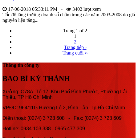
17-06-2018 05:33:11 PM -
3402 lượt xem
Tốc độ tăng trưởng doanh số chậm trong các năm 2003-2008 do giá
nguyên liệu tăng...
Trang 1 of 2
1
2
Trang tiếp ›
Trang cuối ››
Thông tin công ty
BAO BÌ KÝ THÀNH
Xưởng: C78A, Tổ 17, Khu Phố Bình Phước, Phường Lái
Thiêu, TP Hồ Chí Minh
VPĐD: 964/11G Hương Lộ 2, Bình Tân, Tp Hồ Chí Minh
Điện thoại: (0274) 3 723 608 - Fax: (0274) 3 723 609
Hotline:
0934 103 338 -
0965 477 309