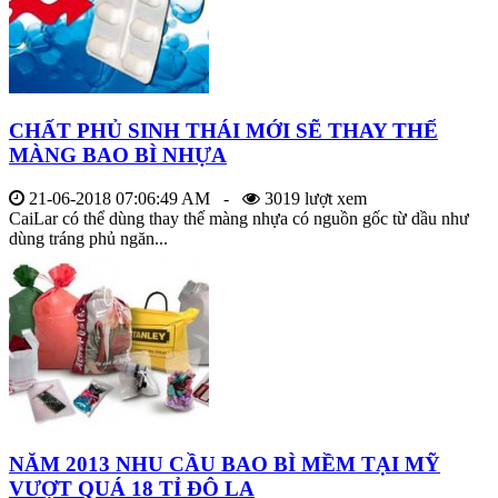
CHẤT PHỦ SINH THÁI MỚI SẼ THAY THẾ
MÀNG BAO BÌ NHỰA
21-06-2018 07:06:49 AM -
3019 lượt xem
CaiLar có thể dùng thay thế màng nhựa có nguồn gốc từ dầu như
dùng tráng phủ ngăn...
NĂM 2013 NHU CẦU BAO BÌ MỀM TẠI MỸ
VƯỢT QUÁ 18 TỈ ĐÔ LA