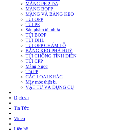
MÀNG PE 2 DA
MÀNG BOPP
MÀNG VÀ BĂNG KEO
TÚI OPP
TÚI PE
Sản phẩm túi nhựa
TÚI BOPP
TÚI DHL
TÚI OPP CHẤM LỖ
BĂNG KEO PHÁ HUỶ
TÚI CHỐNG TĨNH ĐIỆN
TÚI CPP
Màng Ngọc
Túi PP
CÁC LOẠI KHÁC
Máy móc thiết bị
VẬT TƯ VÀ DỤNG CỤ
Dịch vụ
Tin Tức
Video
Liên hệ