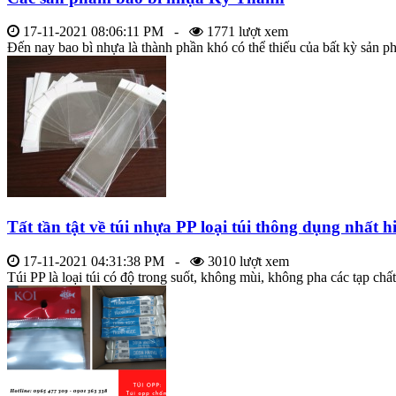
17-11-2021 08:06:11 PM -
1771 lượt xem
Đến nay bao bì nhựa là thành phần khó có thể thiếu của bất kỳ sản ph
Tất tần tật về túi nhựa PP loại túi thông dụng nhất h
17-11-2021 04:31:38 PM -
3010 lượt xem
Túi PP là loại túi có độ trong suốt, không mùi, không pha các tạp chất