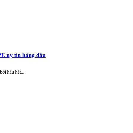
PE uy tín hàng đầu
ởi hầu hết...