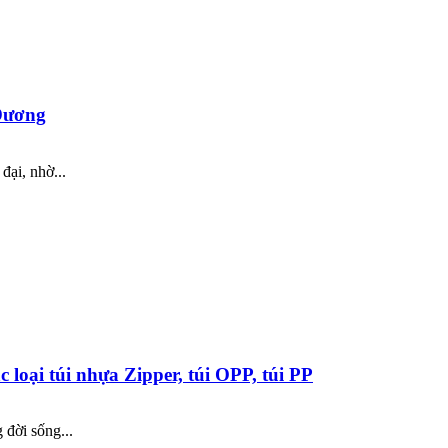
 Dương
đại, nhờ...
loại túi nhựa Zipper, túi OPP, túi PP
 đời sống...