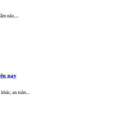
ẩm nào....
iện nay
 khác, an toàn...