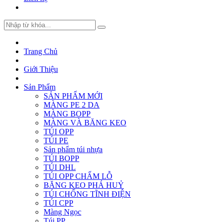
Trang Chủ
Giới Thiệu
Sản Phẩm
SẢN PHẨM MỚI
MÀNG PE 2 DA
MÀNG BOPP
MÀNG VÀ BĂNG KEO
TÚI OPP
TÚI PE
Sản phẩm túi nhựa
TÚI BOPP
TÚI DHL
TÚI OPP CHẤM LỖ
BĂNG KEO PHÁ HUỶ
TÚI CHỐNG TĨNH ĐIỆN
TÚI CPP
Màng Ngọc
Túi PP