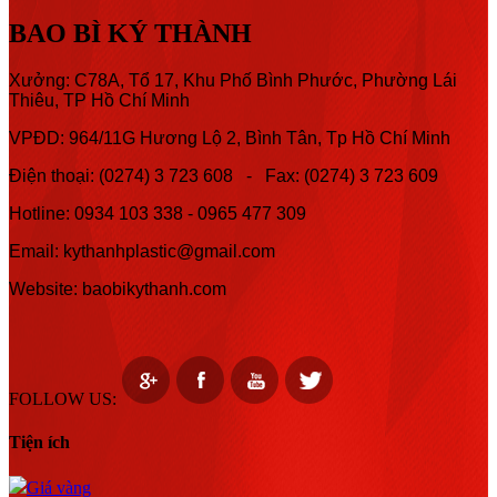
BAO BÌ KÝ THÀNH
Xưởng: C78A, Tổ 17, Khu Phố Bình Phước, Phường Lái
Thiêu, TP Hồ Chí Minh
VPĐD: 964/11G Hương Lộ 2, Bình Tân, Tp Hồ Chí Minh
Điện thoại: (0274) 3 723 608 - Fax: (0274) 3 723 609
Hotline:
0934 103 338 -
0965 477 309
Email: kythanhplastic@gmail.com
Website: baobikythanh.com
FOLLOW US:
Tiện ích
Giá vàng