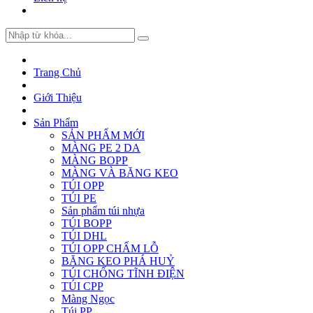
Trang Chủ
Giới Thiệu
Sản Phẩm
SẢN PHẨM MỚI
MÀNG PE 2 DA
MÀNG BOPP
MÀNG VÀ BĂNG KEO
TÚI OPP
TÚI PE
Sản phẩm túi nhựa
TÚI BOPP
TÚI DHL
TÚI OPP CHẤM LỖ
BĂNG KEO PHÁ HUỶ
TÚI CHỐNG TĨNH ĐIỆN
TÚI CPP
Màng Ngọc
Túi PP