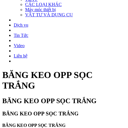
CÁC LOẠI KHÁC
Máy móc thiết bị
VẬT TƯ VÀ DỤNG CỤ
Dịch vụ
Tin Tức
Video
Liên hệ
BĂNG KEO OPP SỌC
TRẮNG
BĂNG KEO OPP SỌC TRẮNG
BĂNG KEO OPP SỌC TRẮNG
BĂNG KEO OPP SỌC TRẮNG