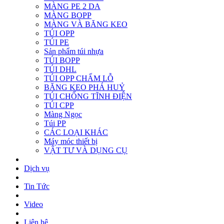
MÀNG PE 2 DA
MÀNG BOPP
MÀNG VÀ BĂNG KEO
TÚI OPP
TÚI PE
Sản phẩm túi nhựa
TÚI BOPP
TÚI DHL
TÚI OPP CHẤM LỖ
BĂNG KEO PHÁ HUỶ
TÚI CHỐNG TĨNH ĐIỆN
TÚI CPP
Màng Ngọc
Túi PP
CÁC LOẠI KHÁC
Máy móc thiết bị
VẬT TƯ VÀ DỤNG CỤ
Dịch vụ
Tin Tức
Video
Liên hệ