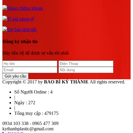
Bảng chứng khoán
Tỉ giá ngoại tệ
Dự báo thời tiết
Đăng ký nhận tin
Hãy liên hệ để được tư vấn tốt nhất
Gửi yêu cầu
Copyright © 2017 by
BAO BÌ KÝ THÀNH
. All rights reserved.
Số Người Online :
4
|
Ngày :
272
|
Tổng truy cập :
479175
0934 103 338 - 0965 477 309
kythanhplastic@gmail.com