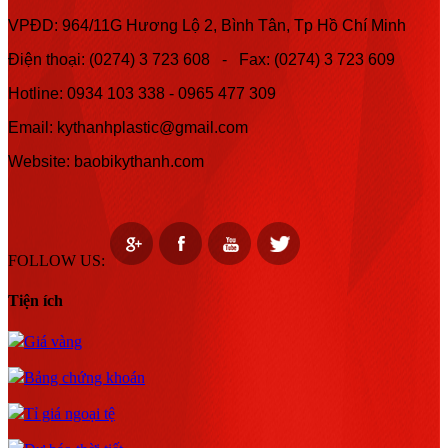
VPĐD: 964/11G Hương Lộ 2, Bình Tân, Tp Hồ Chí Minh
Điện thoại: (0274) 3 723 608 - Fax: (0274) 3 723 609
Hotline:
0934 103 338 -
0965 477 309
Email: kythanhplastic@gmail.com
Website: baobikythanh.com
FOLLOW US:
Tiện ích
Giá vàng
Bảng chứng khoán
Tỉ giá ngoại tệ