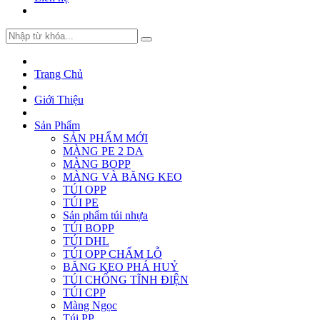
Trang Chủ
Giới Thiệu
Sản Phẩm
SẢN PHẨM MỚI
MÀNG PE 2 DA
MÀNG BOPP
MÀNG VÀ BĂNG KEO
TÚI OPP
TÚI PE
Sản phẩm túi nhựa
TÚI BOPP
TÚI DHL
TÚI OPP CHẤM LỖ
BĂNG KEO PHÁ HUỶ
TÚI CHỐNG TĨNH ĐIỆN
TÚI CPP
Màng Ngọc
Túi PP