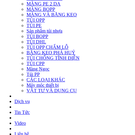
MÀNG PE 2 DA
MÀNG BOPP
MÀNG VÀ BĂNG KEO
TÚI OPP
TÚI PE
Sản phẩm túi nhựa
TÚI BOPP
TÚI DHL
TÚI OPP CHẤM LỖ
BĂNG KEO PHÁ HUỶ
TÚI CHỐNG TĨNH ĐIỆN
TÚI CPP
Màng Ngọc
Túi PP
CÁC LOẠI KHÁC
Máy móc thiết bị
VẬT TƯ VÀ DỤNG CỤ
Dịch vụ
Tin Tức
Video
Liên hệ