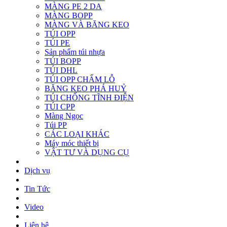
MÀNG PE 2 DA
MÀNG BOPP
MÀNG VÀ BĂNG KEO
TÚI OPP
TÚI PE
Sản phẩm túi nhựa
TÚI BOPP
TÚI DHL
TÚI OPP CHẤM LỖ
BĂNG KEO PHÁ HUỶ
TÚI CHỐNG TĨNH ĐIỆN
TÚI CPP
Màng Ngọc
Túi PP
CÁC LOẠI KHÁC
Máy móc thiết bị
VẬT TƯ VÀ DỤNG CỤ
Dịch vụ
Tin Tức
Video
Liên hệ