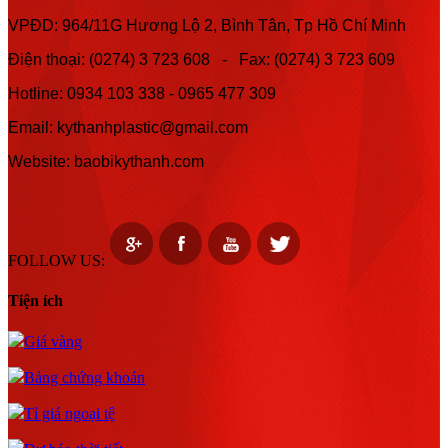
VPĐD: 964/11G Hương Lộ 2, Bình Tân, Tp Hồ Chí Minh
Điện thoại: (0274) 3 723 608 - Fax: (0274) 3 723 609
Hotline:
0934 103 338 -
0965 477 309
Email: kythanhplastic@gmail.com
Website: baobikythanh.com
FOLLOW US:
Tiện ích
Giá vàng
Bảng chứng khoán
Tỉ giá ngoại tệ