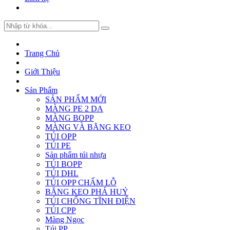
Trang Chủ
Giới Thiệu
Sản Phẩm
SẢN PHẨM MỚI
MÀNG PE 2 DA
MÀNG BOPP
MÀNG VÀ BĂNG KEO
TÚI OPP
TÚI PE
Sản phẩm túi nhựa
TÚI BOPP
TÚI DHL
TÚI OPP CHẤM LỖ
BĂNG KEO PHÁ HUỶ
TÚI CHỐNG TĨNH ĐIỆN
TÚI CPP
Màng Ngọc
Túi PP