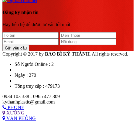
Dự báo thời tiết
Đăng ký nhận tin
Hãy liên hệ để được tư vấn tốt nhất
Gửi yêu cầu
Copyright © 2017 by
BAO BÌ KÝ THÀNH
. All rights reserved.
Số Người Online :
2
|
Ngày :
270
|
Tổng truy cập :
479173
0934 103 338 - 0965 477 309
kythanhplastic@gmail.com
PHONE
XƯỞNG
VĂN PHÒNG