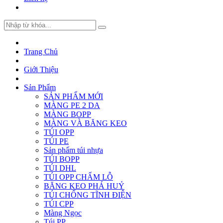
Trang Chủ
Giới Thiệu
Sản Phẩm
SẢN PHẨM MỚI
MÀNG PE 2 DA
MÀNG BOPP
MÀNG VÀ BĂNG KEO
TÚI OPP
TÚI PE
Sản phẩm túi nhựa
TÚI BOPP
TÚI DHL
TÚI OPP CHẤM LỖ
BĂNG KEO PHÁ HUỶ
TÚI CHỐNG TĨNH ĐIỆN
TÚI CPP
Màng Ngọc
Túi PP