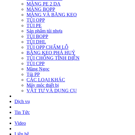
MÀNG PE 2 DA
MÀNG BOPP
MÀNG VÀ BĂNG KEO
TÚI OPP
TÚI PE
Sản phẩm túi nhựa
TÚI BOPP
TÚI DHL
TÚI OPP CHẤM LỖ
BĂNG KEO PHÁ HUỶ
TÚI CHỐNG TĨNH ĐIỆN
TÚI CPP
Màng Ngọc
Túi PP
CÁC LOẠI KHÁC
Máy móc thiết bị
VẬT TƯ VÀ DỤNG CỤ
Dịch vụ
Tin Tức
Video
Liên hệ