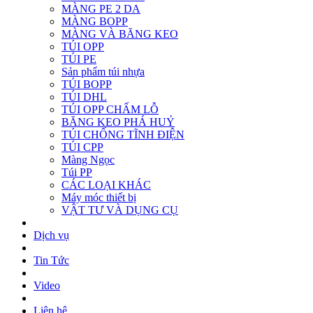
MÀNG PE 2 DA
MÀNG BOPP
MÀNG VÀ BĂNG KEO
TÚI OPP
TÚI PE
Sản phẩm túi nhựa
TÚI BOPP
TÚI DHL
TÚI OPP CHẤM LỖ
BĂNG KEO PHÁ HUỶ
TÚI CHỐNG TĨNH ĐIỆN
TÚI CPP
Màng Ngọc
Túi PP
CÁC LOẠI KHÁC
Máy móc thiết bị
VẬT TƯ VÀ DỤNG CỤ
Dịch vụ
Tin Tức
Video
Liên hệ