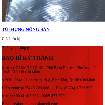
TÚI ĐỰNG NÔNG SẢN
Giá:
Liên hệ
Thông tin công ty
BAO BÌ KÝ THÀNH
Xưởng: C78A, Tổ 17, Khu Phố Bình Phước, Phường Lái
Thiêu, TP Hồ Chí Minh
VPĐD: 964/11G Hương Lộ 2, Bình Tân, Tp Hồ Chí Minh
Điện thoại: (0274) 3 723 608 - Fax: (0274) 3 723 609
Hotline:
0934 103 338 -
0965 477 309
Email: kythanhplastic@gmail.com