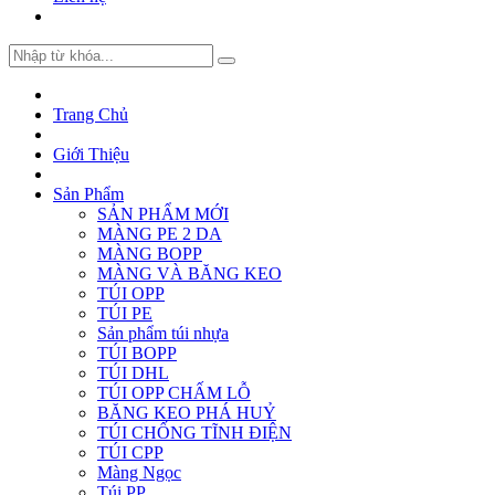
Trang Chủ
Giới Thiệu
Sản Phẩm
SẢN PHẨM MỚI
MÀNG PE 2 DA
MÀNG BOPP
MÀNG VÀ BĂNG KEO
TÚI OPP
TÚI PE
Sản phẩm túi nhựa
TÚI BOPP
TÚI DHL
TÚI OPP CHẤM LỖ
BĂNG KEO PHÁ HUỶ
TÚI CHỐNG TĨNH ĐIỆN
TÚI CPP
Màng Ngọc
Túi PP