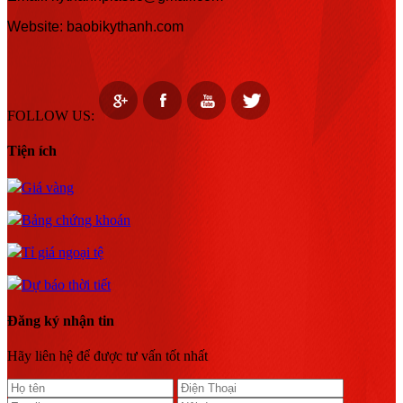
Website: baobikythanh.com
FOLLOW US:
Tiện ích
Giá vàng
Bảng chứng khoán
Tỉ giá ngoại tệ
Dự báo thời tiết
Đăng ký nhận tin
Hãy liên hệ để được tư vấn tốt nhất