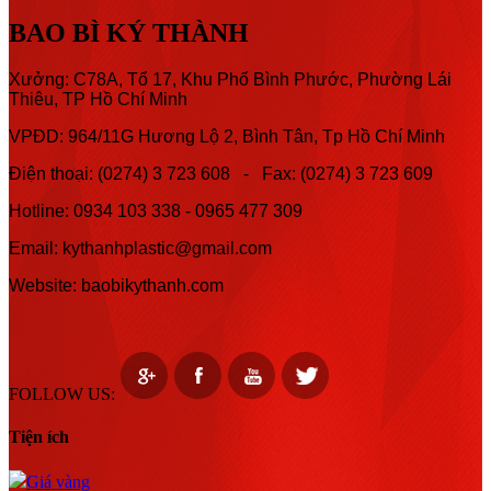
BAO BÌ KÝ THÀNH
Xưởng: C78A, Tổ 17, Khu Phố Bình Phước, Phường Lái
Thiêu, TP Hồ Chí Minh
VPĐD: 964/11G Hương Lộ 2, Bình Tân, Tp Hồ Chí Minh
Điện thoại: (0274) 3 723 608 - Fax: (0274) 3 723 609
Hotline:
0934 103 338 -
0965 477 309
Email: kythanhplastic@gmail.com
Website: baobikythanh.com
FOLLOW US:
Tiện ích
Giá vàng