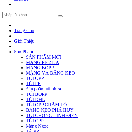
Trang Chủ
Giới Thiệu
Sản Phẩm
SẢN PHẨM MỚI
MÀNG PE 2 DA
MÀNG BOPP
MÀNG VÀ BĂNG KEO
TÚI OPP
TÚI PE
Sản phẩm túi nhựa
TÚI BOPP
TÚI DHL
TÚI OPP CHẤM LỖ
BĂNG KEO PHÁ HUỶ
TÚI CHỐNG TĨNH ĐIỆN
TÚI CPP
Màng Ngọc
Túi PP