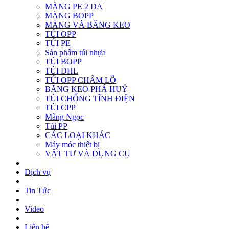
MÀNG PE 2 DA
MÀNG BOPP
MÀNG VÀ BĂNG KEO
TÚI OPP
TÚI PE
Sản phẩm túi nhựa
TÚI BOPP
TÚI DHL
TÚI OPP CHẤM LỖ
BĂNG KEO PHÁ HUỶ
TÚI CHỐNG TĨNH ĐIỆN
TÚI CPP
Màng Ngọc
Túi PP
CÁC LOẠI KHÁC
Máy móc thiết bị
VẬT TƯ VÀ DỤNG CỤ
Dịch vụ
Tin Tức
Video
Liên hệ