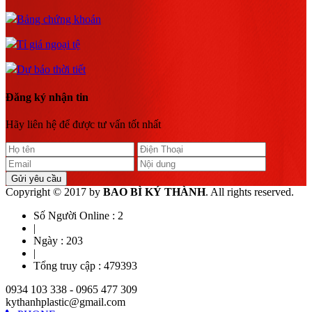
Bảng chứng khoán
Tỉ giá ngoại tệ
Dự báo thời tiết
Đăng ký nhận tin
Hãy liên hệ để được tư vấn tốt nhất
Gửi yêu cầu
Copyright © 2017 by
BAO BÌ KÝ THÀNH
. All rights reserved.
Số Người Online :
2
|
Ngày :
203
|
Tổng truy cập :
479393
0934 103 338 - 0965 477 309
kythanhplastic@gmail.com