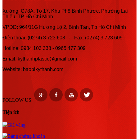
Xưởng: C78A, Tổ 17, Khu Phố Bình Phước, Phường Lái
Thiêu, TP Hồ Chí Minh
VPĐD: 964/11G Hương Lộ 2, Bình Tân, Tp Hồ Chí Minh
Điện thoại: (0274) 3 723 608 - Fax: (0274) 3 723 609
Hotline:
0934 103 338 -
0965 477 309
Email: kythanhplastic@gmail.com
Website: baobikythanh.com
FOLLOW US:
Tiện ích
Giá vàng
Bảng chứng khoán