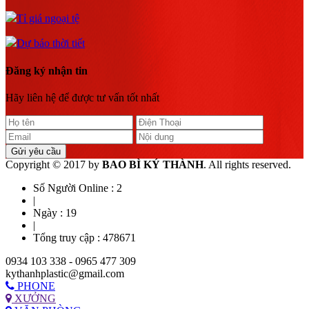
Tỉ giá ngoại tệ
Dự báo thời tiết
Đăng ký nhận tin
Hãy liên hệ để được tư vấn tốt nhất
Gửi yêu cầu
Copyright © 2017 by
BAO BÌ KÝ THÀNH
. All rights reserved.
Số Người Online :
2
|
Ngày :
19
|
Tổng truy cập :
478671
0934 103 338 - 0965 477 309
kythanhplastic@gmail.com
PHONE
XƯỞNG