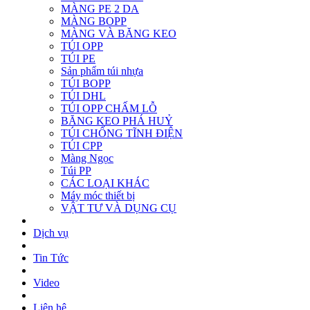
MÀNG PE 2 DA
MÀNG BOPP
MÀNG VÀ BĂNG KEO
TÚI OPP
TÚI PE
Sản phẩm túi nhựa
TÚI BOPP
TÚI DHL
TÚI OPP CHẤM LỖ
BĂNG KEO PHÁ HUỶ
TÚI CHỐNG TĨNH ĐIỆN
TÚI CPP
Màng Ngọc
Túi PP
CÁC LOẠI KHÁC
Máy móc thiết bị
VẬT TƯ VÀ DỤNG CỤ
Dịch vụ
Tin Tức
Video
Liên hệ