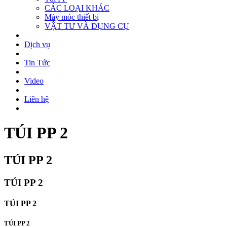
CÁC LOẠI KHÁC
Máy móc thiết bị
VẬT TƯ VÀ DỤNG CỤ
Dịch vụ
Tin Tức
Video
Liên hệ
TÚI PP 2
TÚI PP 2
TÚI PP 2
TÚI PP 2
TÚI PP 2