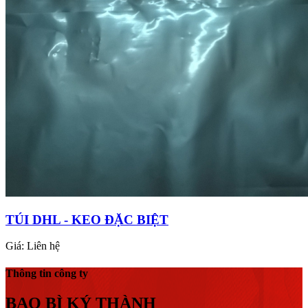
TÚI DHL - KEO ĐẶC BIỆT
Giá:
Liên hệ
Thông tin công ty
BAO BÌ KÝ THÀNH