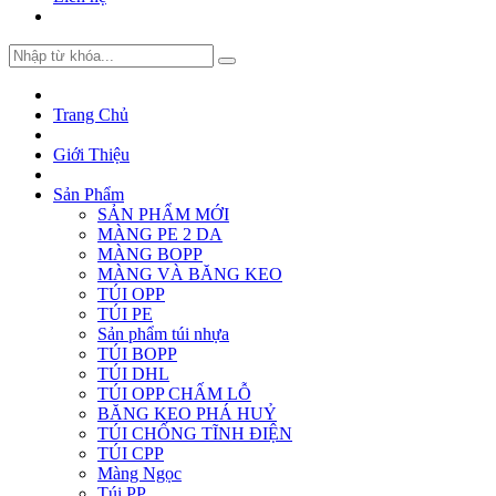
Trang Chủ
Giới Thiệu
Sản Phẩm
SẢN PHẨM MỚI
MÀNG PE 2 DA
MÀNG BOPP
MÀNG VÀ BĂNG KEO
TÚI OPP
TÚI PE
Sản phẩm túi nhựa
TÚI BOPP
TÚI DHL
TÚI OPP CHẤM LỖ
BĂNG KEO PHÁ HUỶ
TÚI CHỐNG TĨNH ĐIỆN
TÚI CPP
Màng Ngọc
Túi PP