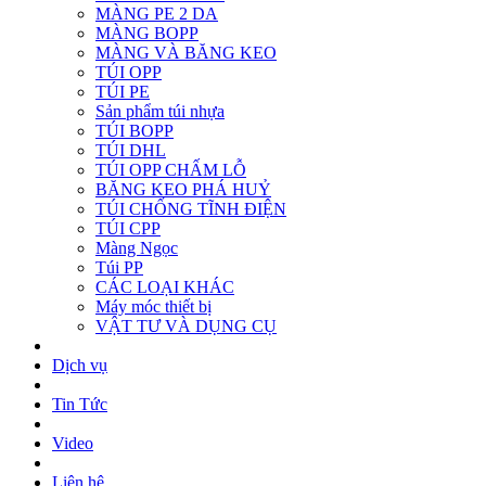
MÀNG PE 2 DA
MÀNG BOPP
MÀNG VÀ BĂNG KEO
TÚI OPP
TÚI PE
Sản phẩm túi nhựa
TÚI BOPP
TÚI DHL
TÚI OPP CHẤM LỖ
BĂNG KEO PHÁ HUỶ
TÚI CHỐNG TĨNH ĐIỆN
TÚI CPP
Màng Ngọc
Túi PP
CÁC LOẠI KHÁC
Máy móc thiết bị
VẬT TƯ VÀ DỤNG CỤ
Dịch vụ
Tin Tức
Video
Liên hệ