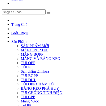
Trang Chủ
Giới Thiệu
Sản Phẩm
SẢN PHẨM MỚI
MÀNG PE 2 DA
MÀNG BOPP
MÀNG VÀ BĂNG KEO
TÚI OPP
TÚI PE
Sản phẩm túi nhựa
TÚI BOPP
TÚI DHL
TÚI OPP CHẤM LỖ
BĂNG KEO PHÁ HUỶ
TÚI CHỐNG TĨNH ĐIỆN
TÚI CPP
Màng Ngọc
Túi PP