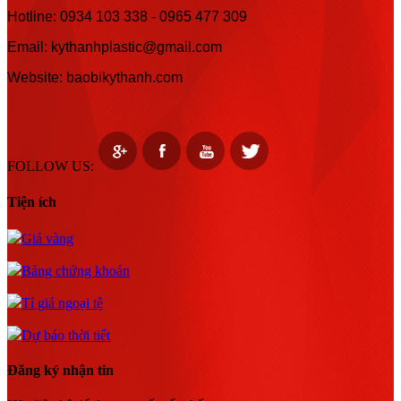
Hotline:
0934 103 338 -
0965 477 309
Email: kythanhplastic@gmail.com
Website: baobikythanh.com
FOLLOW US:
Tiện ích
Giá vàng
Bảng chứng khoán
Tỉ giá ngoại tệ
Dự báo thời tiết
Đăng ký nhận tin