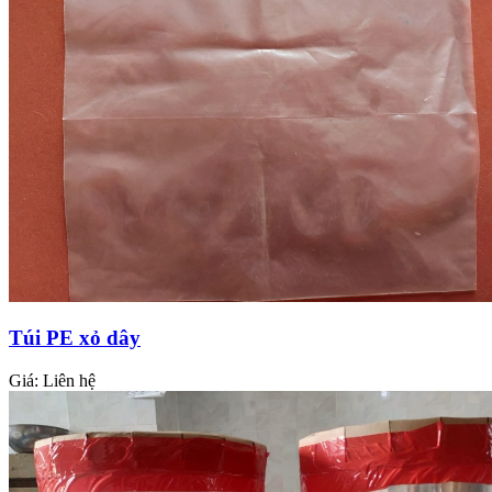
Túi PE xỏ dây
Giá:
Liên hệ