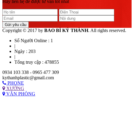
Hãy liên hệ để được tư vấn tốt nhất
Gửi yêu cầu
Copyright © 2017 by
BAO BÌ KÝ THÀNH
. All rights reserved.
Số Người Online :
1
|
Ngày :
203
|
Tổng truy cập :
478855
0934 103 338 - 0965 477 309
kythanhplastic@gmail.com
PHONE
XƯỞNG
VĂN PHÒNG