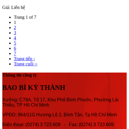
Giá:
Liên hệ
Trang 1 of 7
1
2
3
4
5
6
7
Trang tiếp ›
Trang cuối ››
Thông tin công ty
BAO BÌ KÝ THÀNH
Xưởng: C78A, Tổ 17, Khu Phố Bình Phước, Phường Lái
Thiêu, TP Hồ Chí Minh
VPĐD: 964/11G Hương Lộ 2, Bình Tân, Tp Hồ Chí Minh
Điện thoại: (0274) 3 723 608 - Fax: (0274) 3 723 609