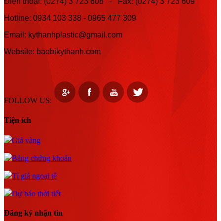
Điện thoại: (0274) 3 723 608 - Fax: (0274) 3 723 609
Hotline:
0934 103 338 -
0965 477 309
Email: kythanhplastic@gmail.com
Website: baobikythanh.com
FOLLOW US:
Tiện ích
Giá vàng
Bảng chứng khoán
Tỉ giá ngoại tệ
Dự báo thời tiết
Đăng ký nhận tin