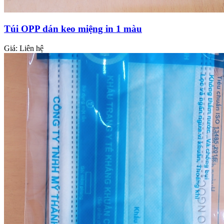
Túi OPP dán keo miệng in 1 màu
Giá:
Liên hệ