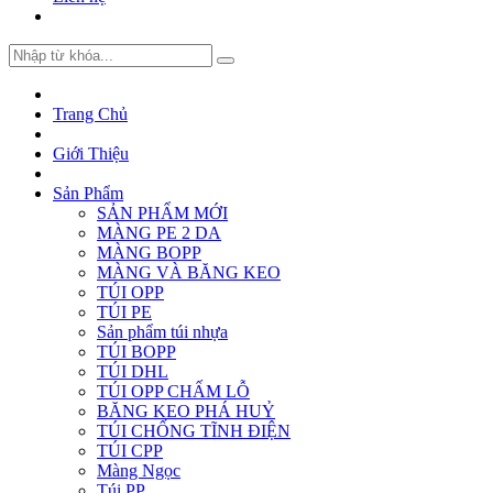
Trang Chủ
Giới Thiệu
Sản Phẩm
SẢN PHẨM MỚI
MÀNG PE 2 DA
MÀNG BOPP
MÀNG VÀ BĂNG KEO
TÚI OPP
TÚI PE
Sản phẩm túi nhựa
TÚI BOPP
TÚI DHL
TÚI OPP CHẤM LỖ
BĂNG KEO PHÁ HUỶ
TÚI CHỐNG TĨNH ĐIỆN
TÚI CPP
Màng Ngọc
Túi PP