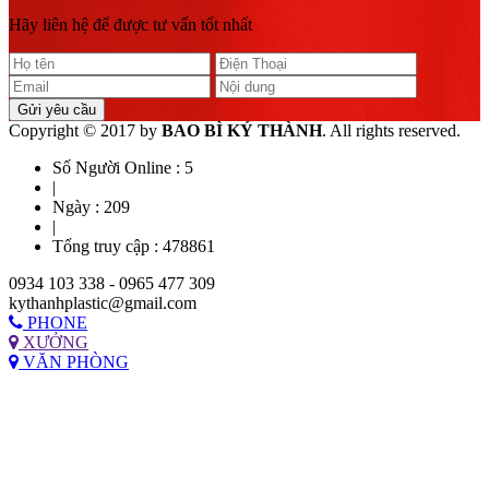
Hãy liên hệ để được tư vấn tốt nhất
Gửi yêu cầu
Copyright © 2017 by
BAO BÌ KÝ THÀNH
. All rights reserved.
Số Người Online :
5
|
Ngày :
209
|
Tổng truy cập :
478861
0934 103 338 - 0965 477 309
kythanhplastic@gmail.com
PHONE
XƯỞNG
VĂN PHÒNG