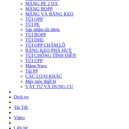
MÀNG PE 2 DA
MÀNG BOPP
MÀNG VÀ BĂNG KEO
TÚI OPP
TÚI PE
Sản phẩm túi nhựa
TÚI BOPP
TÚI DHL
TÚI OPP CHẤM LỖ
BĂNG KEO PHÁ HUỶ
TÚI CHỐNG TĨNH ĐIỆN
TÚI CPP
Màng Ngọc
Túi PP
CÁC LOẠI KHÁC
Máy móc thiết bị
VẬT TƯ VÀ DỤNG CỤ
Dịch vụ
Tin Tức
Video
Liên hệ