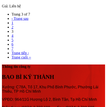
Giá:
Liên hệ
Trang 3 of 7
‹ Trang sau
1
2
3
4
5
6
7
Trang tiếp ›
Trang cuối ››
Thông tin công ty
BAO BÌ KÝ THÀNH
Xưởng: C78A, Tổ 17, Khu Phố Bình Phước, Phường Lái
Thiêu, TP Hồ Chí Minh
VPĐD: 964/11G Hương Lộ 2, Bình Tân, Tp Hồ Chí Minh