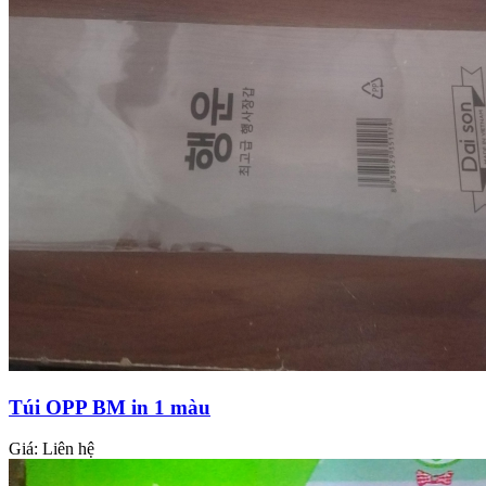
Túi OPP BM in 1 màu
Giá:
Liên hệ