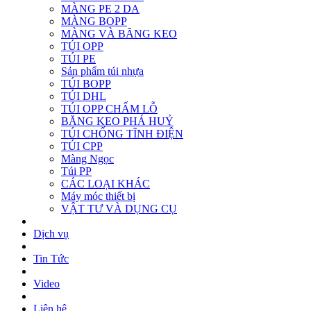
MÀNG PE 2 DA
MÀNG BOPP
MÀNG VÀ BĂNG KEO
TÚI OPP
TÚI PE
Sản phẩm túi nhựa
TÚI BOPP
TÚI DHL
TÚI OPP CHẤM LỖ
BĂNG KEO PHÁ HUỶ
TÚI CHỐNG TĨNH ĐIỆN
TÚI CPP
Màng Ngọc
Túi PP
CÁC LOẠI KHÁC
Máy móc thiết bị
VẬT TƯ VÀ DỤNG CỤ
Dịch vụ
Tin Tức
Video
Liên hệ