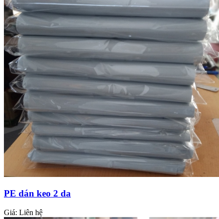
PE dán keo 2 da
Giá:
Liên hệ