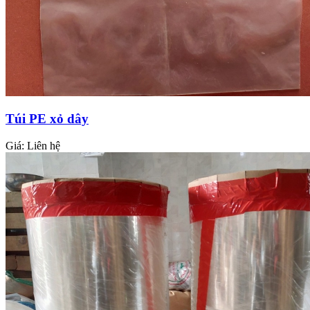
Túi PE xỏ dây
Giá:
Liên hệ