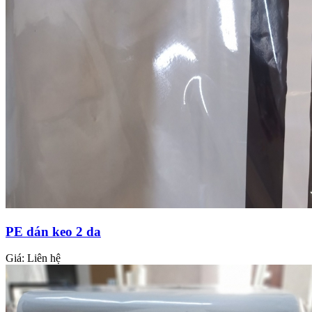
PE dán keo 2 da
Giá:
Liên hệ