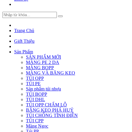
Trang Chủ
Giới Thiệu
Sản Phẩm
SẢN PHẨM MỚI
MÀNG PE 2 DA
MÀNG BOPP
MÀNG VÀ BĂNG KEO
TÚI OPP
TÚI PE
Sản phẩm túi nhựa
TÚI BOPP
TÚI DHL
TÚI OPP CHẤM LỖ
BĂNG KEO PHÁ HUỶ
TÚI CHỐNG TĨNH ĐIỆN
TÚI CPP
Màng Ngọc
Túi PP